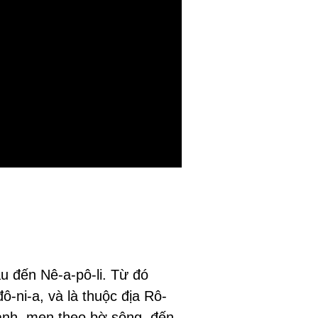
au đến Nê-a-pô-li. Từ đó
đô-ni-a, và là thuộc địa Rô-
hành, men theo bờ sông, đến