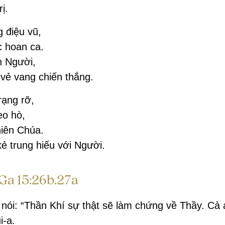
ị.
 điệu vũ,
c hoan ca.
n Người,
vẻ vang chiến thắng.
rạng rỡ,
eo hò,
hiên Chúa.
ẻ trung hiếu với Người.
Ga 15:26b.27a
húa nói: “Thần Khí sự thật sẽ làm chứng về Thầy. 
i-a.