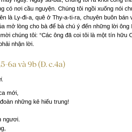
ng có nơi cầu nguyện. Chúng tôi ngồi xuống nói c
ên là Ly-đi-a, quê ở Thy-a-ti-ra, chuyên buôn bán v
a mở lòng cho bà để bà chú ý đến những lời ông P
mời chúng tôi: “Các ông đã coi tôi là một tín hữu 
phải nhận lời.
5-6a và 9b (Đ. c.4a)
i.
ca mới,
đoàn những kẻ hiếu trung!
h ngươi.
ng,