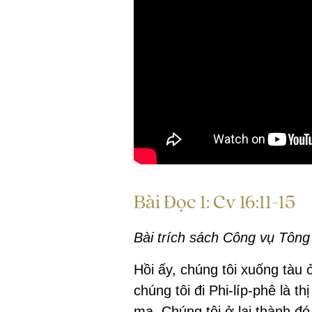
Bài Đọc 1: Cv 16:11-15
Bài trích sách Công vụ Tông
Hồi ấy, chúng tôi xuống tàu 
chúng tôi đi Phi-líp-phê là t
ma. Chúng tôi ở lại thành đ