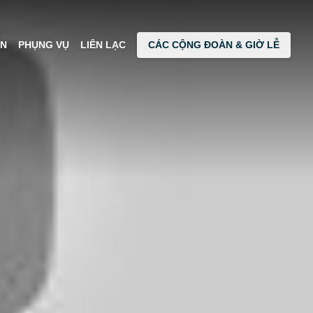
IN
PHỤNG VỤ
LIÊN LẠC
CÁC CỘNG ĐOÀN & GIỜ LỄ