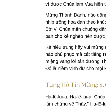
vì được Chúa làm Vua hiển tr
Mừng Thánh Danh, nào dâng
nhịp trống hoạ đàn theo khú
Bởi vì Chúa mến chuộng dâ
ban cho kẻ nghèo hèn được 
Kẻ hiếu trung hãy vui mừng 
nào phủ phục mà cất tiếng r
miệng vang lời tán dương T
Đó là niềm vinh dự cho mọi k
Tung Hô Tin Mừng: x. 
Ha-lê-lui-a. Ha-lê-lui-a. C
làm chứng về Thầy.” Ha-lê-lu