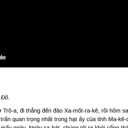
 Đồ.
ở Trô-a, đi thẳng đến đảo Xa-mốt-ra-kê, rồi hôm s
hị trấn quan trọng nhất trong hạt ấy của tỉnh Ma-kê-
ó mấy ngày. Ngày sa-bát, chúng tôi ra khỏi cổng t